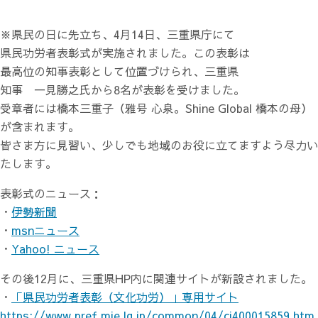
※県民の日に先立ち、4月14日、三重県庁にて
県民功労者表彰式が実施されました。この表彰は
最高位の知事表彰として位置づけられ、三重県
知事 一見勝之氏から8名が表彰を受けました。
受章者には橋本三重子（雅号 心泉。Shine Global 橋本の母）
が含まれます。
皆さま方に見習い、少しでも地域のお役に立てますよう尽力い
たします。
表彰式のニュース：
・
伊勢新聞
・
msnニュース
・
Yahoo! ニュース
その後12月に、三重県HP内に関連サイトが新設されました。
・
「県民功労者表彰（文化功労）」専用サイト
https://www.pref.mie.lg.jp/common/04/ci400015859.htm